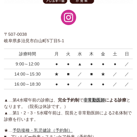
〒507-0038
岐阜県多治見市白山町5丁目5-1
診療時間
月
火
水
木
金
土
日
9:00～12:00
●
●
▲
●
●
●
／
14:00～15:30
★
■
／
■
★
／
／
16:00～18:30
●
●
／
●
●
／
／
▲…第4水曜午前の診療は、
完全予約制
で
非常勤医師
による診療
と
なります。（院長は休診です。）
▲…第1・2・3・5水曜午前は、院長と非常勤医師による2名体制で
診療を行います。
★…
予防接種・乳児健診（予約制）
■…アレルギー外来・スキンケア外来（予約制）