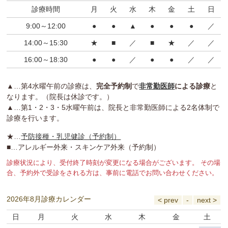
診療時間
月
火
水
木
金
土
日
9:00～12:00
●
●
▲
●
●
●
／
14:00～15:30
★
■
／
■
★
／
／
16:00～18:30
●
●
／
●
●
／
／
▲…第4水曜午前の診療は、
完全予約制
で
非常勤医師
による診療
と
なります。（院長は休診です。）
▲…第1・2・3・5水曜午前は、院長と非常勤医師による2名体制で
診療を行います。
★…
予防接種・乳児健診（予約制）
■…アレルギー外来・スキンケア外来（予約制）
診療状況により、受付終了時刻が変更になる場合がございます。 その場
合、予約外で受診をされる方は、事前に電話でお問い合わせください。
2026年8月診療カレンダー
日
月
火
水
木
金
土