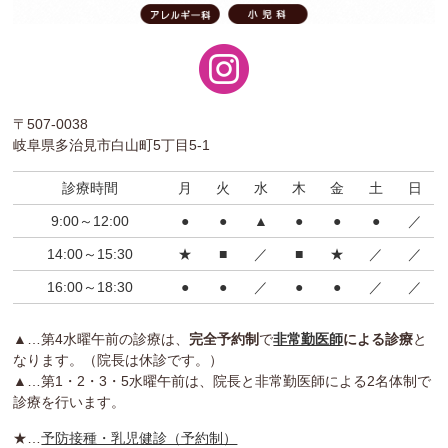
〒507-0038
岐阜県多治見市白山町5丁目5-1
診療時間
月
火
水
木
金
土
日
9:00～12:00
●
●
▲
●
●
●
／
14:00～15:30
★
■
／
■
★
／
／
16:00～18:30
●
●
／
●
●
／
／
▲…第4水曜午前の診療は、
完全予約制
で
非常勤医師
による診療
と
なります。（院長は休診です。）
▲…第1・2・3・5水曜午前は、院長と非常勤医師による2名体制で
診療を行います。
★…
予防接種・乳児健診（予約制）